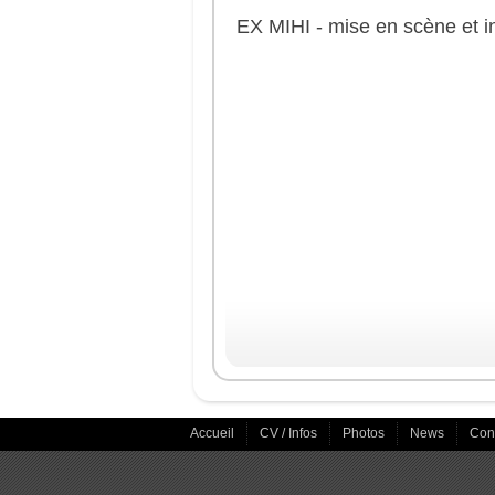
EX MIHI - mise en scène et in
Accueil
CV / Infos
Photos
News
Con