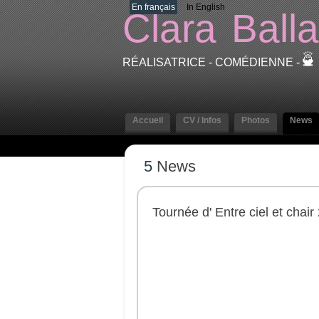
En français
In English
Clara
Balla
RÉALISATRICE - COMÉDIENNE -
Accueil
CV / Infos
Photos
News
5
News
Tournée d' Entre ciel et chair